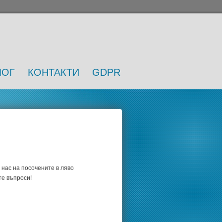
ЛОГ
КОНТАКТИ
GDPR
 нас на посочените в ляво
те въпроси!