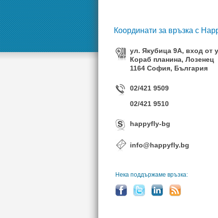
Координати за връзка с Hap
ул. Якубица 9А, вход от у
Кораб планина, Лозенец
1164 София, България
02/421 9509
02/421 9510
happyfly-bg
info@happyfly.bg
Нека поддържаме връзка: