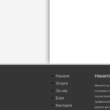
Нашата
Начало
Услуги
Мисията на 
За нас
пътуване и 
почувствате
Блог
професионал
Контакти
решите да п