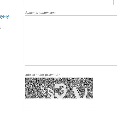
Вашето запитване
pyFly
л.
Код за потвърждение
*