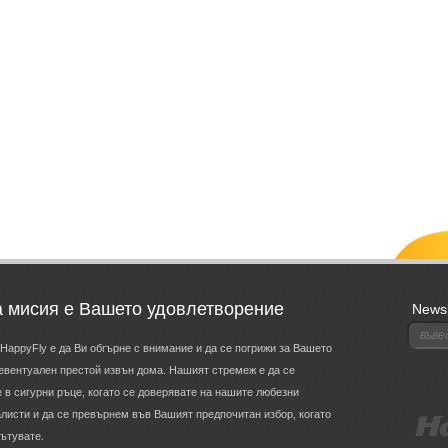
 мисия е Вашето удовлетворение
Newsl
HappyFly е да Ви обгърне с внимание и да се погрижи за Вашето
евентуален престой извън дома. Нашият стремеж е да се
 в сигурни ръце, когато се доверявате на нашите любезни
исти и да се превърнем във Вашият предпочитан избор, когато
ътувате.