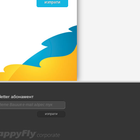
изпрати
etter абонамент