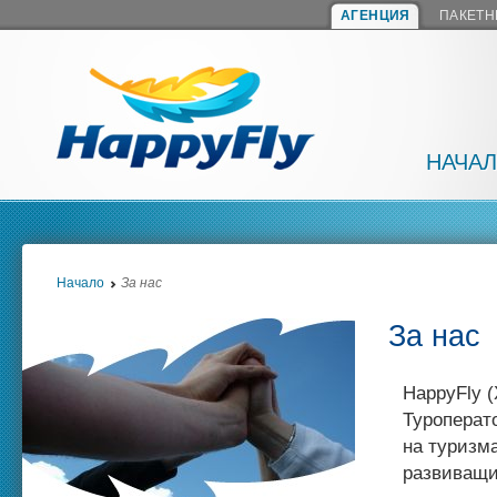
АГЕНЦИЯ
ПАКЕТН
НАЧА
Начало
За нас
За нас
HappyFly 
Туроперат
на туризма
развиващи