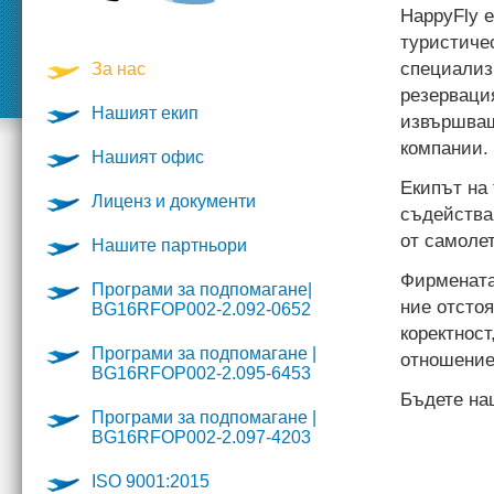
HappyFly e
туристиче
специализ
За нас
резерваци
Нашият екип
извършващ
компании.
Нашият офис
Екипът на
Лиценз и документи
съдейства 
от самолет
Нашите партньори
Фирмената 
Програми за подпомагане|
ние отсто
BG16RFOP002-2.092-0652
коректнос
Програми за подпомагане |
отношение
BG16RFOP002-2.095-6453
Бъдете наш
Програми за подпомагане |
BG16RFOP002-2.097-4203
ISO 9001:2015